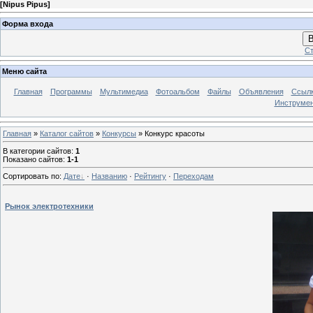
[
Nipus Pipus
]
Форма входа
В
Ст
Меню сайта
Главная
Программы
Мультимедиа
Фотоальбом
Файлы
Объявления
Ссыл
Инструме
Главная
»
Каталог сайтов
»
Конкурсы
» Конкурс красоты
В категории сайтов
:
1
Показано сайтов
:
1-1
Сортировать по
:
Дате
·
Названию
·
Рейтингу
·
Переходам
Рынок электротехники