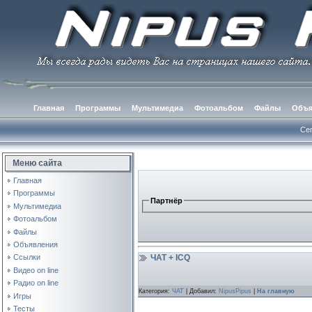
Главная
Программы
Мультимедиа
Фотоальбом
Файлы
Объя
Сег
Меню сайта
Главная
Программы
Партнёр
Мультимедиа
Фотоальбом
Файлы
Объявления
ЧАТ + ICQ
Ссылки
Видео on line
Радио on line
Категория:
ЧАТ
| Добавил:
NipusPipus
|
На главную
Игры
Тесты