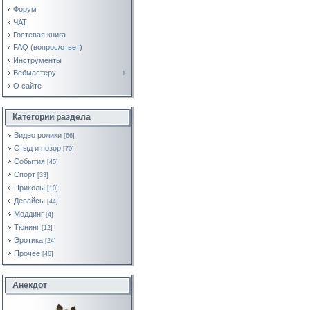
Форум
ЧАТ
Гостевая книга
FAQ (вопрос/ответ)
Инструменты
Вебмастеру
О сайте
Категории раздела
Видео ролики
[66]
Стыд и позор
[70]
События
[45]
Спорт
[33]
Приколы
[10]
Девайсы
[44]
Моддинг
[4]
Тюнинг
[12]
Эротика
[24]
Прочее
[46]
Анекдот