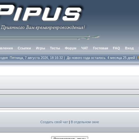
вления
Ссылки
Игры
Тесты
Форум
ЧАТ
Гостевая
FAQ
Вход
одня: Пятница, 7 августа 2026, 18:16:33
|
До нового года осталось: 4 месяцa 25 дней
|
Создать свой чат
|
В отдельном окне