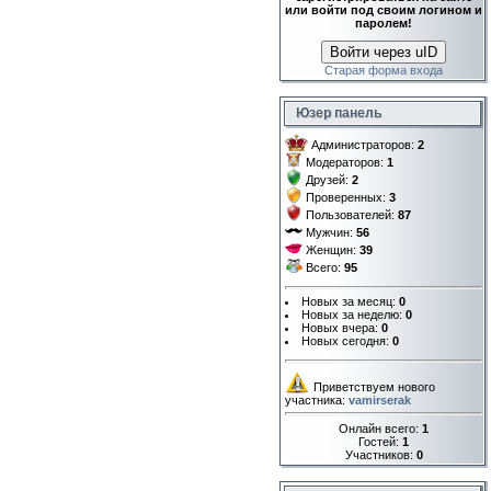
или войти под своим логином и
паролем!
Войти через uID
Старая форма входа
Юзер панель
Администраторов:
2
Модераторов:
1
Друзей:
2
Проверенных:
3
Пользователей:
87
Мужчин:
56
Женщин:
39
Всего:
95
Новых за месяц:
0
Новых за неделю:
0
Новых вчера:
0
Новых сегодня:
0
Приветствуем нового
участника:
vamirserak
Онлайн всего:
1
Гостей:
1
Участников:
0