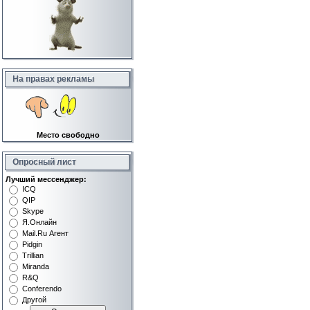
На правах рекламы
Место свободно
Опросный лист
Лучший мессенджер:
ICQ
QIP
Skype
Я.Онлайн
Mail.Ru Агент
Pidgin
Trillian
Miranda
R&Q
Conferendo
Другой