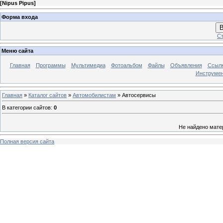
[
Nipus Pipus
]
Форма входа
В
Ст
Меню сайта
Главная
Программы
Мультимедиа
Фотоальбом
Файлы
Объявления
Ссыл
Инструме
Главная
»
Каталог сайтов
»
Автомобилистам
» Автосервисы
В категории сайтов
:
0
Не найдено мате
Полная версия сайта