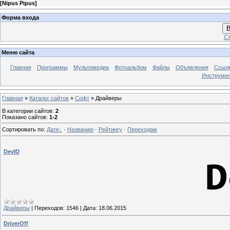
[
Nipus Pipus
]
Форма входа
В
Ст
Меню сайта
Главная
Программы
Мультимедиа
Фотоальбом
Файлы
Объявления
Ссыл
Инструме
Главная
»
Каталог сайтов
»
Софт
» Драйверы
В категории сайтов
:
2
Показано сайтов
:
1-2
Сортировать по
:
Дате
·
Названию
·
Рейтингу
·
Переходам
DevID
Драйверы
|
Переходов:
1546
|
Дата:
18.06.2015
DriverOff