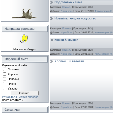
Подготовка к зиме
Категория:
Приколы
| Просмотров: 786 |
Добавил:
NipusPipus
| Дата:
21.11.2010
|
Комментарии (0)
Новый взгляд на искусство
На правах рекламы
Категория:
Приколы
| Просмотров: 743 |
Добавил:
NipusPipus
| Дата:
19.04.2010
|
Комментарии (0)
Кошки & мышки
Место свободно
Категория:
Приколы
| Просмотров: 852 |
Добавил:
NipusPipus
| Дата:
22.01.2010
|
Комментарии (0)
Опросный лист
Хлопай ... и взлетай
Оцените мой сайт
Отлично
Хорошо
Неплохо
Плохо
Ужасно
Результаты
|
Архив опросов
Всего ответов:
5
Категория:
Приколы
| Просмотров: 815 |
Добавил:
NipusPipus
| Дата:
27.08.2009
|
Комментарии (0)
Союзники