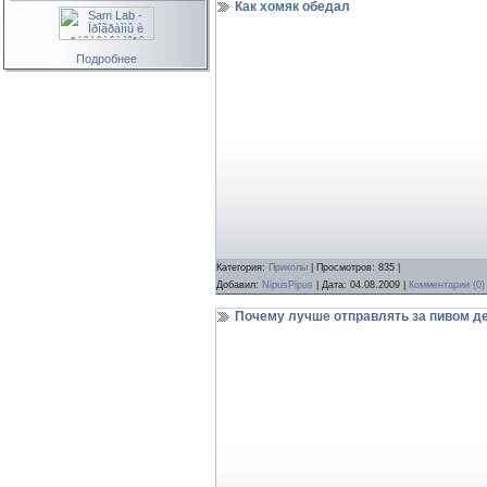
Как хомяк обедал
Подробнее
Категория:
Приколы
| Просмотров: 835 |
Добавил:
NipusPipus
| Дата:
04.08.2009
|
Комментарии (0)
Почему лучше отправлять за пивом д