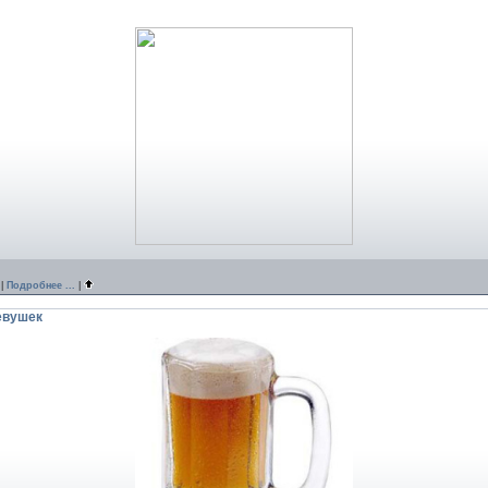
|
Подробнее ...
|
евушек