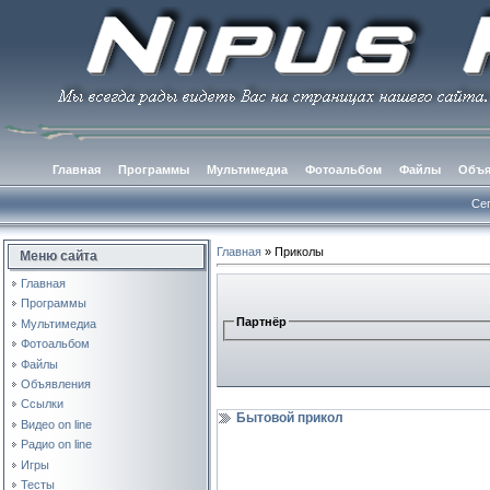
Главная
Программы
Мультимедиа
Фотоальбом
Файлы
Объя
Сег
Главная
»
Приколы
Меню сайта
Главная
Программы
Партнёр
Мультимедиа
Фотоальбом
Файлы
Объявления
Ссылки
Бытовой прикол
Видео on line
Радио on line
Игры
Тесты