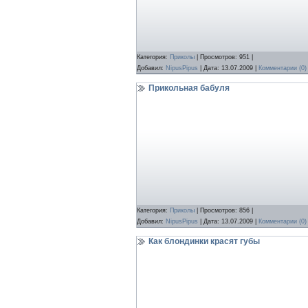
Категория:
Приколы
| Просмотров: 951 |
Добавил:
NipusPipus
| Дата:
13.07.2009
|
Комментарии (0)
Прикольная бабуля
Категория:
Приколы
| Просмотров: 856 |
Добавил:
NipusPipus
| Дата:
13.07.2009
|
Комментарии (0)
Как блондинки красят губы