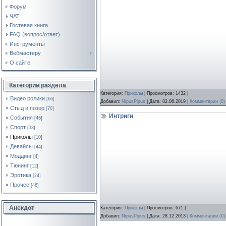
Форум
ЧАТ
Гостевая книга
FAQ (вопрос/ответ)
Инструменты
Вебмастеру
О сайте
Категории раздела
Категория:
Приколы
| Просмотров: 1432 |
Видео ролики
[66]
Добавил:
NipusPipus
| Дата:
02.06.2019
|
Комментарии (0)
Стыд и позор
[70]
Интриги
События
[45]
Спорт
[33]
Приколы
[10]
Девайсы
[44]
Моддинг
[4]
Тюнинг
[12]
Эротика
[24]
Прочее
[46]
Анекдот
Категория:
Приколы
| Просмотров: 671 |
Добавил:
NipusPipus
| Дата:
28.12.2013
|
Комментарии (0)