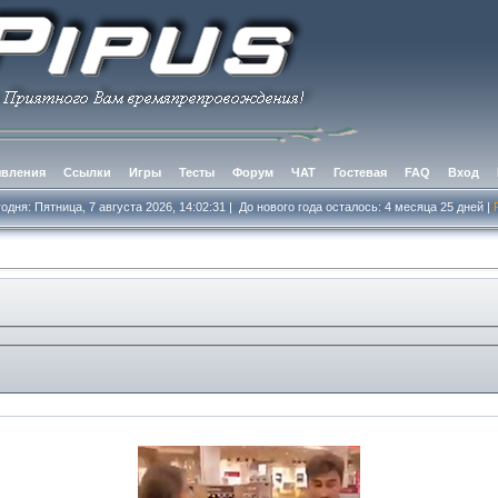
вления
Ссылки
Игры
Тесты
Форум
ЧАТ
Гостевая
FAQ
Вход
одня: Пятница, 7 августа 2026, 14:02:32
|
До нового года осталось: 4 месяцa 25 дней
|