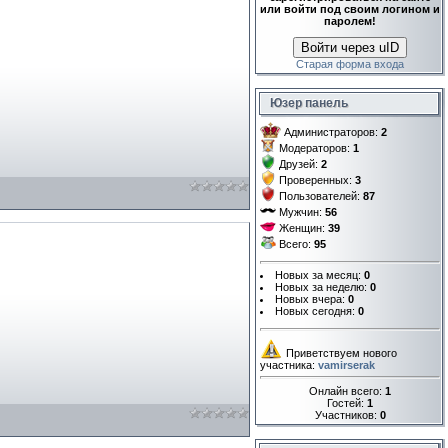
или войти под своим логином и
паролем!
Войти через uID
Старая форма входа
Юзер панель
Администраторов:
2
Модераторов:
1
Друзей:
2
Проверенных:
3
Пользователей:
87
Мужчин:
56
Женщин:
39
Всего:
95
Новых за месяц:
0
Новых за неделю:
0
Новых вчера:
0
Новых сегодня:
0
Приветствуем нового
участника:
vamirserak
Онлайн всего:
1
Гостей:
1
Участников:
0