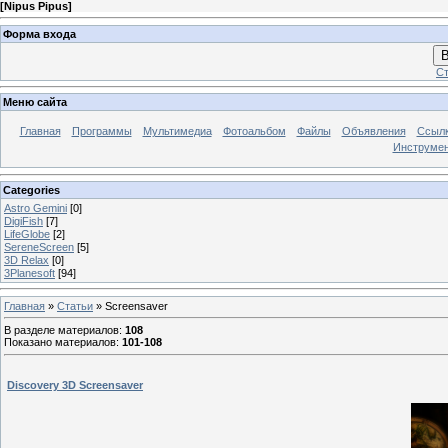
[
Nipus Pipus
]
Форма входа
В
Ст
Меню сайта
Главная
Программы
Мультимедиа
Фотоальбом
Файлы
Объявления
Ссыл
Инструме
Categories
Astro Gemini
[0]
DigiFish
[7]
LifeGlobe
[2]
SereneScreen
[5]
3D Relax
[0]
3Planesoft
[94]
Главная
»
Статьи
» Screensaver
В разделе материалов
:
108
Показано материалов
:
101-108
Discovery 3D Screensaver