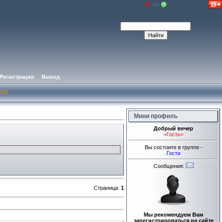
Регистрация
Выход
RSS
Мини профиль
Добрый вечер
=Гость=
Вы состоите в группе -
Гости
Сообщения:
Страница
:
1
Мы рекомендуем Вам
зарегистрироваться на сайте