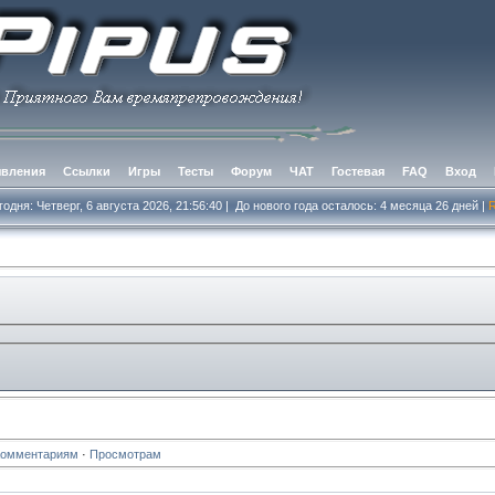
вления
Ссылки
Игры
Тесты
Форум
ЧАТ
Гостевая
FAQ
Вход
одня: Четверг, 6 августа 2026, 21:56:40
|
До нового года осталось: 4 месяцa 26 дней
|
Комментариям
·
Просмотрам