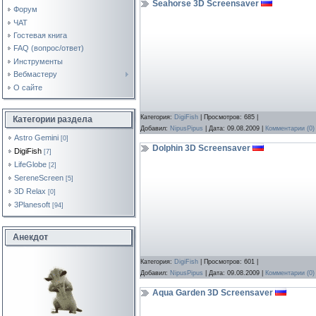
Seahorse 3D Screensaver
Форум
ЧАТ
Гостевая книга
FAQ (вопрос/ответ)
Инструменты
Вебмастеру
О сайте
Категория:
DigiFish
| Просмотров: 685 |
Категории раздела
Добавил:
NipusPipus
| Дата:
09.08.2009
|
Комментарии (0)
Astro Gemini
[0]
Dolphin 3D Screensaver
DigiFish
[7]
LifeGlobe
[2]
SereneScreen
[5]
3D Relax
[0]
3Planesoft
[94]
Анекдот
Категория:
DigiFish
| Просмотров: 601 |
Добавил:
NipusPipus
| Дата:
09.08.2009
|
Комментарии (0)
Aqua Garden 3D Screensaver