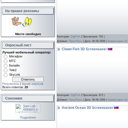
На правах рекламы
Место свободно
Категория:
DigiFish
| Просмотров: 781 |
Добавил:
NipusPipus
| Дата:
09.08.2009
|
Комментарии (0)
Опросный лист
Clown Fish 3D Screensaver
Лучший мобильный оператор:
Мегафон
МТС
Билайн
Tele2
SkyLink
Результаты
|
Архив опросов
Всего ответов:
20
Категория:
DigiFish
| Просмотров: 672 |
Союзники
Добавил:
NipusPipus
| Дата:
09.08.2009
|
Комментарии (0)
Ancient Ocean 3D Screensaver
Подробнее