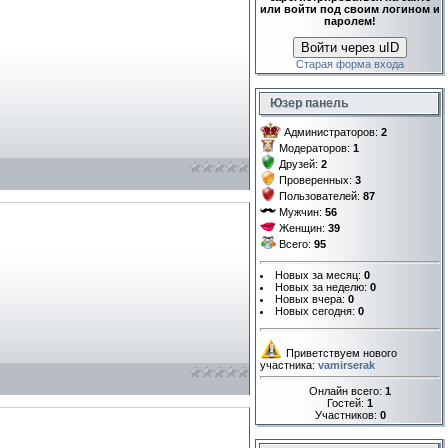
или войти под своим логином и
паролем!
Войти через uID
Старая форма входа
Юзер панель
Администраторов:
2
Модераторов:
1
Друзей:
2
Проверенных:
3
Пользователей:
87
Мужчин:
56
Женщин:
39
Всего:
95
Новых за месяц:
0
Новых за неделю:
0
Новых вчера:
0
Новых сегодня:
0
Приветствуем нового
участника:
vamirserak
Онлайн всего:
1
Гостей:
1
Участников:
0