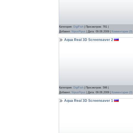
Категория:
DigiFish
| Просмотров: 761 |
Добавил:
NipusPipus
| Дата:
09.08.2009
|
Комментарии (0)
Aqua Real 3D Screensaver 2
Категория:
DigiFish
| Просмотров: 598 |
Добавил:
NipusPipus
| Дата:
09.08.2009
|
Комментарии (0)
Aqua Real 3D Screensaver 1