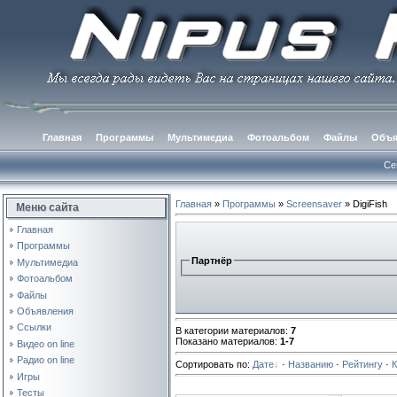
Главная
Программы
Мультимедиа
Фотоальбом
Файлы
Объя
Сег
Главная
»
Программы
»
Screensaver
» DigiFish
Меню сайта
Главная
Программы
Партнёр
Мультимедиа
Фотоальбом
Файлы
Объявления
Ссылки
В категории материалов
:
7
Показано материалов
:
1-7
Видео on line
Радио on line
Сортировать по
:
Дате
·
Названию
·
Рейтингу
·
Игры
Тесты