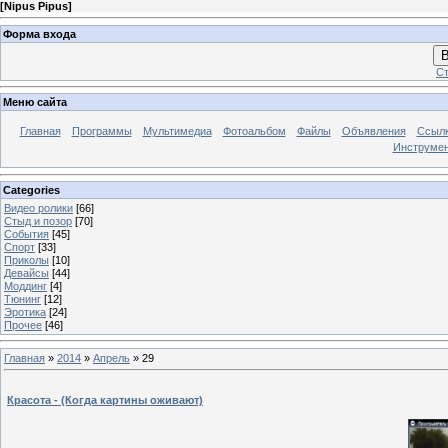
[
Nipus Pipus
]
Форма входа
В
Ст
Меню сайта
Главная
Программы
Мультимедиа
Фотоальбом
Файлы
Объявления
Ссыл
Инструме
Categories
Видео ролики
[66]
Стыд и позор
[70]
События
[45]
Спорт
[33]
Приколы
[10]
Девайсы
[44]
Моддинг
[4]
Тюнинг
[12]
Эротика
[24]
Прочее
[46]
Главная
»
2014
»
Апрель
»
29
Красота - (Когда картины оживают)