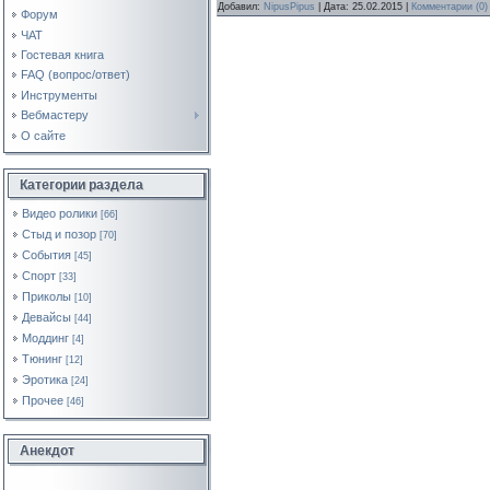
Добавил:
NipusPipus
| Дата:
25.02.2015
|
Комментарии (0)
Форум
ЧАТ
Гостевая книга
FAQ (вопрос/ответ)
Инструменты
Вебмастеру
О сайте
Категории раздела
Видео ролики
[66]
Стыд и позор
[70]
События
[45]
Спорт
[33]
Приколы
[10]
Девайсы
[44]
Моддинг
[4]
Тюнинг
[12]
Эротика
[24]
Прочее
[46]
Анекдот