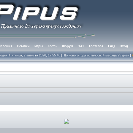
вления
Ссылки
Игры
Тесты
Форум
ЧАТ
Гостевая
FAQ
Вход
одня: Пятница, 7 августа 2026, 17:55:49
|
До нового года осталось: 4 месяцa 25 дней
|