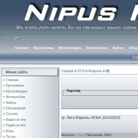
Главная
Программы
Мультимедиа
Фотоальбом
Файлы
Объя
Сег
Главная
»
2015
»
Февраль
»
25
Меню сайта
Главная
Программы
Партнёр
Мультимедиа
Фотоальбом
Файлы
Объявления
Ссылки
Лига Европы УЕФА 2014/2015
Видео on line
Радио on line
Игры
Категория:
Спорт
| Просмотров: 1849 |
Тесты