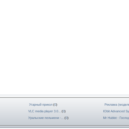
Угарный прикол
(
0
)
Реклама (модель
VLC media player 3.0...
(
0
)
IObit Advanced Sys
Уральские пельмени -...
(
0
)
Mr Hublot - Господ