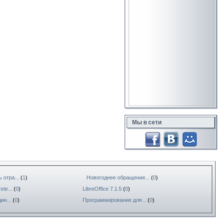
Мы в сети
 отра...
(
1
)
Новогоднее обращение...
(
0
)
te...
(
0
)
LibreOffice 7.1.5
(
0
)
ин...
(
0
)
Программирование для...
(
0
)