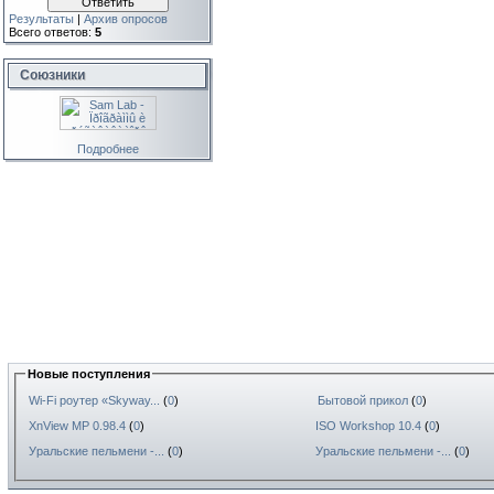
Результаты
|
Архив опросов
Всего ответов:
5
Союзники
Подробнее
Новые поступления
Wi-Fi роутер «Skyway...
(
0
)
Бытовой прикол
(
0
)
XnView MP 0.98.4
(
0
)
ISO Workshop 10.4
(
0
)
Уральские пельмени -...
(
0
)
Уральские пельмени -...
(
0
)