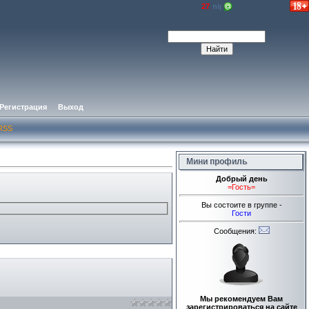
Регистрация
Выход
RSS
Мини профиль
Добрый день
=Гость=
Вы состоите в группе -
Гости
Сообщения:
Мы рекомендуем Вам
зарегистрироваться на сайте