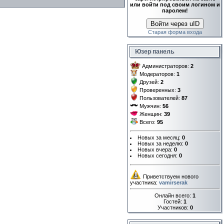
или войти под своим логином и
паролем!
Войти через uID
Старая форма входа
Юзер панель
Администраторов:
2
Модераторов:
1
Друзей:
2
Проверенных:
3
Пользователей:
87
Мужчин:
56
Женщин:
39
Всего:
95
Новых за месяц:
0
Новых за неделю:
0
Новых вчера:
0
Новых сегодня:
0
Приветствуем нового
участника:
vamirserak
Онлайн всего:
1
Гостей:
1
Участников:
0