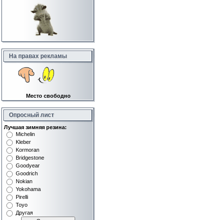
На правах рекламы
Место свободно
Опросный лист
Лучшая зимняя резина:
Michelin
Kleber
Kormoran
Bridgestone
Goodyear
Goodrich
Nokian
Yokohama
Pirelli
Toyo
Другая