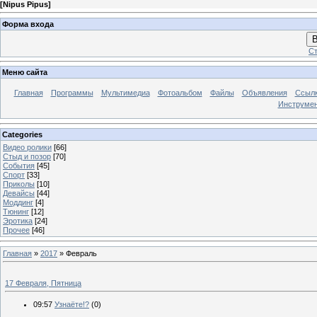
[
Nipus Pipus
]
Форма входа
В
Ст
Меню сайта
Главная
Программы
Мультимедиа
Фотоальбом
Файлы
Объявления
Ссыл
Инструме
Categories
Видео ролики
[66]
Стыд и позор
[70]
События
[45]
Спорт
[33]
Приколы
[10]
Девайсы
[44]
Моддинг
[4]
Тюнинг
[12]
Эротика
[24]
Прочее
[46]
Главная
»
2017
»
Февраль
17 Февраля, Пятница
09:57
Узнаёте!?
(0)