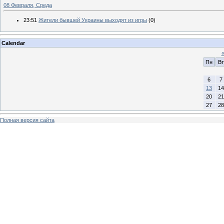
08 Февраля, Среда
23:51
Жители бывшей Украины выходят из игры
(0)
Calendar
Пн
Вт
6
7
13
14
20
21
27
28
Полная версия сайта