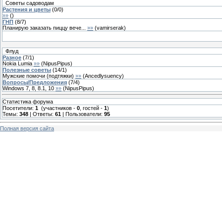
Советы садоводам
Растения и цветы
(
0
/
0
)
»»
(
)
ГНП
(
8
/
7
)
Планирую заказать пиццу вече...
»»
(
vamirserak
)
Флуд
Разное
(
7
/
1
)
Nokia Lumia
»»
(
NipusPipus
)
Полезные советы
(
14
/
1
)
Мужские помочи (подтяжки)
»»
(
Ancedlysuency
)
Вопросы/Предложения
(
7
/
4
)
Windows 7, 8, 8.1, 10
»»
(
NipusPipus
)
Статистика форума
Посетители:
1
(участников -
0
, гостей -
1
)
Темы:
348
| Ответы:
61
| Пользователи:
95
Полная версия сайта