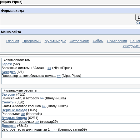
[
Nipus Pipus
]
Форма входа
В
Ст
Меню сайта
Главная
Программы
Мультимедиа
Фотоальбом
Файлы
Объявления
Ссыл
Инструме
Автомобилистам
Гараж
(
5
/
2
)
Багажные системы "Атлан...
»»
(
NipusPipus
)
Беседка
(
6
/
1
)
Генератор автомобильных номе...
»»
(
NipusPipus
)
Кулинарные рецепты
Закуски
(
43
/
1
)
Закуска «Ап, и готово!»
»»
(
Шалунишка
)
Салаты
(
35
/
0
)
Салат «Золотое кольцо»
»»
(
Шалунишка
)
Первые блюда
(
16
/
5
)
Рассольник
»»
(
Naomela
)
Вторые блюда
(
62
/
11
)
Жаркое в горшочках
»»
(
tressag29
)
Десерты
(
68
/
11
)
Быстрое тесто для пиццы за 1...
»»
(
begunovaarina59
)