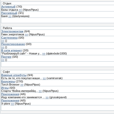
Отдых
Активный
(
7
/
0
)
Базы отдыха
»»
(
NipusPipus
)
Пассивный
(
3
/
1
)
Баня
»»
(
Шалунишка
)
Работа
Электромонтаж
(
6
/
4
)
Гимн энергетиков
»»
(
NipusPipus
)
Сантехника
(
0
/
0
)
»»
(
)
Проектирование
(
0
/
0
)
»»
(
)
В сети итернет
(
2
/
0
)
“Разблокируй сайт” - Новая у...
»»
(
djalexbobr1000
)
Прочее
(
0
/
0
)
»»
(
)
Софт
Важные атрибуты
(
9
/
4
)
Есть ли те, кто покупал маши...
»»
(
vamirserak
)
Браузеры
(
27
/
0
)
Torch Browser
»»
(
NipusPipus
)
Игры
(
6
/
0
)
Спарта "Война империй&q...
»»
(
NipusPipus
)
Приложения
(
4
/
6
)
Ищу компанию кто занимается ...
»»
(
grusakpavel
)
Приложения
(
4
/
0
)
X-plore
»»
(
NipusPipus
)